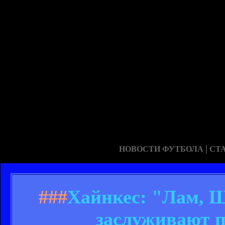
|
НОВОСТИ ФУТБОЛА
СТ
###
Хайнкес: "Лам, 
заслуживают п